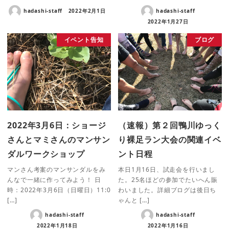
hadashi-staff
2022年2月1日
hadashi-staff
2022年1月27日
イベント告知
ブログ
2022年3月6日：ショージ
（速報）第２回鴨川ゆっく
さんとマミさんのマンサン
り裸足ラン大会の関連イベ
ダルワークショップ
ント日程
マンさん考案のマンサンダルをみ
本日1月16日、試走会を行いまし
んなで一緒に作ってみよう！ 日
た。25名ほどの参加でたいへん賑
時：2022年3月6日（日曜日）11:0
わいました。詳細ブログは後日ち
[…]
ゃんと […]
hadashi-staff
hadashi-staff
2022年1月18日
2022年1月16日