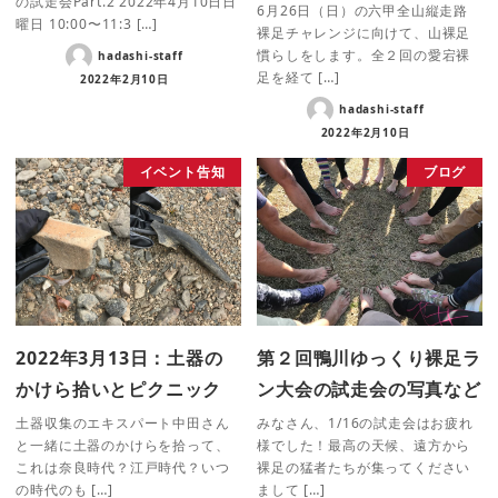
の試走会Part.2 2022年4月10日日
6月26日（日）の六甲全山縦走路
曜日 10:00〜11:3 […]
裸足チャレンジに向けて、山裸足
慣らしをします。全２回の愛宕裸
hadashi-staff
足を経て […]
2022年2月10日
hadashi-staff
2022年2月10日
イベント告知
ブログ
2022年3月13日：土器の
第２回鴨川ゆっくり裸足ラ
かけら拾いとピクニック
ン大会の試走会の写真など
土器収集のエキスパート中田さん
みなさん、1/16の試走会はお疲れ
と一緒に土器のかけらを拾って、
様でした！最高の天候、遠方から
これは奈良時代？江戸時代？いつ
裸足の猛者たちが集ってください
の時代のも […]
まして […]