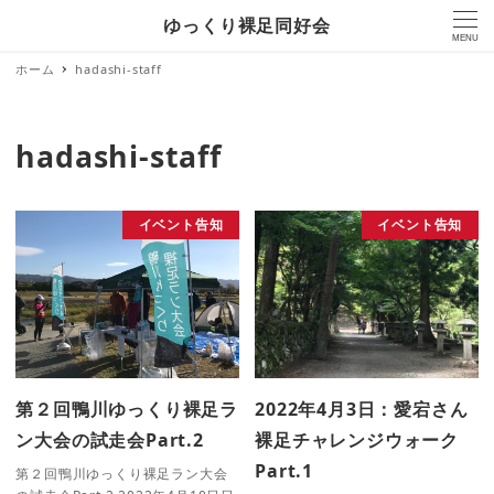
ゆっくり裸足同好会
MENU
ホーム
hadashi-staff
hadashi-staff
イベント告知
イベント告知
第２回鴨川ゆっくり裸足ラ
2022年4月3日：愛宕さん
ン大会の試走会Part.2
裸足チャレンジウォーク
Part.1
第２回鴨川ゆっくり裸足ラン大会