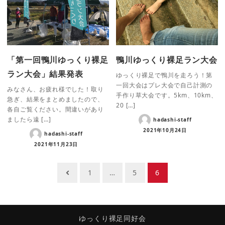
「第一回鴨川ゆっくり裸足
鴨川ゆっくり裸足ラン大会
ラン大会」結果発表
ゆっくり裸足で鴨川を走ろう！第
一回大会はプレ大会で自己計測の
みなさん、お疲れ様でした！取り
手作り草大会です。5km、10km、
急ぎ、結果をまとめましたので、
20 […]
各自ご覧ください。間違いがあり
ましたら遠 […]
hadashi-staff
2021年10月24日
hadashi-staff
2021年11月23日
投
1
…
5
6
稿
ナ
ビ
ゆっくり裸足同好会