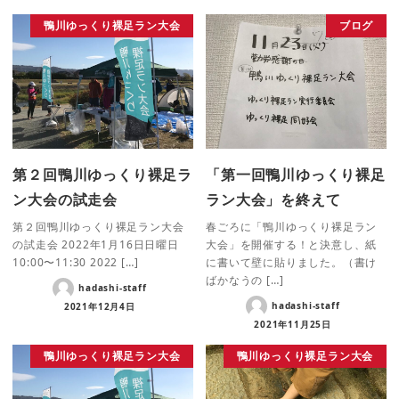
鴨川ゆっくり裸足ラン大会
ブログ
第２回鴨川ゆっくり裸足ラ
「第一回鴨川ゆっくり裸足
ン大会の試走会
ラン大会」を終えて
第２回鴨川ゆっくり裸足ラン大会
春ごろに「鴨川ゆっくり裸足ラン
の試走会 2022年1月16日日曜日
大会」を開催する！と決意し、紙
10:00〜11:30 2022 […]
に書いて壁に貼りました。（書け
ばかなうの […]
hadashi-staff
hadashi-staff
2021年12月4日
2021年11月25日
鴨川ゆっくり裸足ラン大会
鴨川ゆっくり裸足ラン大会