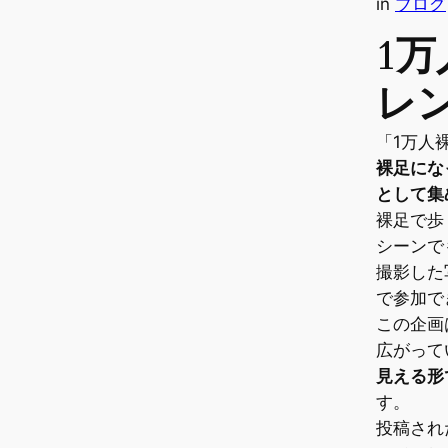
in
ブログ
1
レ
「1万人
裸足にな
として集
裸足で歩
シーンで
撮影した
で参加で
この企画
広がって
見える形
す。
投稿され