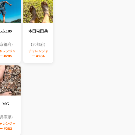
tok109
本田屯田兵
(京都府)
(京都府)
ャレンジャ
チャレンジャ
ー #285
ー #284
MG
(兵庫県)
ャレンジャ
ー #283