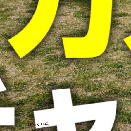
コラム
(3)
レポート
(3)
健康コラ
ム
(11)
自己紹介
(1)
裸足の基
礎知識
(6)
関連サ
イト
こちらもご覧
ください
ゆっくり裸
足同好会