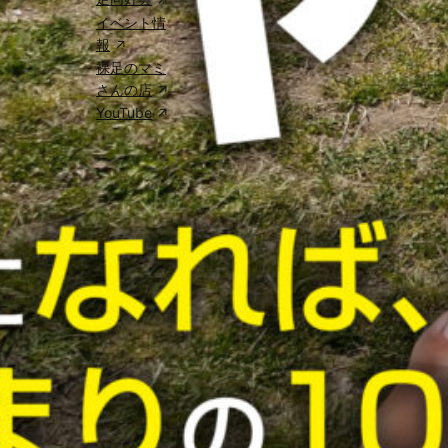
イベント情
報
裸足のマミ
さんの店
YouTube
サイト内検索
検索