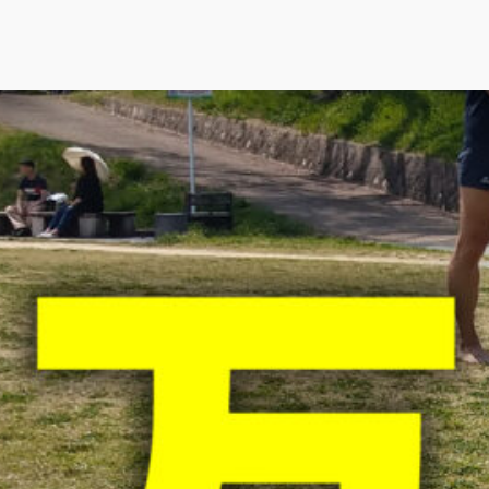
裸足の基礎知識
裸足ウォークの始め方
裸足ランの基礎
裸足で楽しむときの注意点
カテゴ
リー
news
(7)
ブログ
(25)