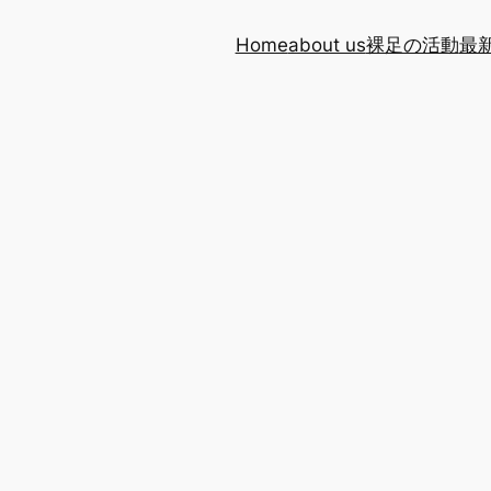
Home
about us
裸足の活動
最