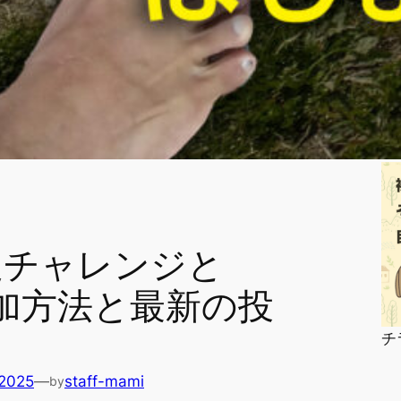
足チャレンジと
加方法と最新の投
チ
 2025
—
staff-mami
by