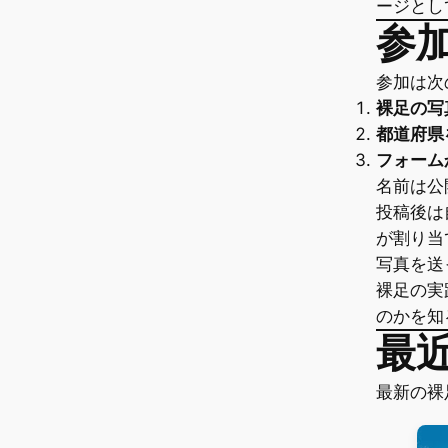
ージとし
参
参加は次
裸足の写
都道府県
フォーム
名前は公
投稿後は
が割り当
写真を送
裸足の実
のかを知
最
最新の裸