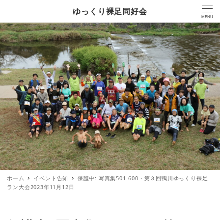
ゆっくり裸足同好会
MENU
ホーム
イベント告知
保護中: 写真集501-600・第３回鴨川ゆっくり裸足
ラン大会2023年11月12日