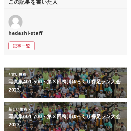
e
te
l
この記事を書いた人
b
r
o
o
hadashi-staff
k
記事一覧
古い投稿
写真集401-500・第３回鴨川ゆっくり裸足ラン大会
2023…
新しい投稿
写真集601-700・第３回鴨川ゆっくり裸足ラン大会
2023…