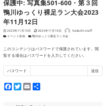
保護中: 写真集501-600・第３回
鴨川ゆっくり裸足ラン大会2023
年11月12日
著者
投稿日
更新日
2023年11月13日
2023年11月16日
hadashi-staff
カテゴリー
カテゴリー
イベント告知
鴨川ゆっくり裸足ラン大会
このコンテンツはパスワードで保護されています。閲
覧する場合はパスワードを入力してください。
パスワード
F
T
E
共
a
w
m
有
c
it
ai