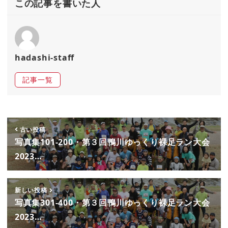
e
te
l
この記事を書いた人
b
r
o
o
hadashi-staff
k
記事一覧
古い投稿
写真集101-200・第３回鴨川ゆっくり裸足ラン大会
2023…
新しい投稿
写真集301-400・第３回鴨川ゆっくり裸足ラン大会
2023…