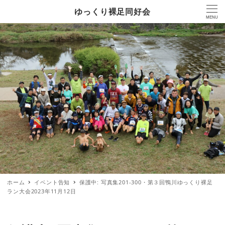
ゆっくり裸足同好会
MENU
ホーム
イベント告知
保護中: 写真集201-300・第３回鴨川ゆっくり裸足
ラン大会2023年11月12日