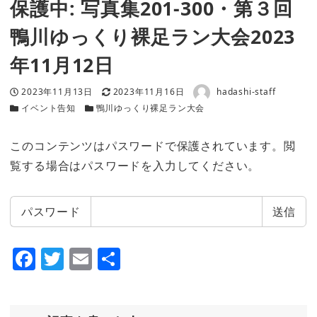
保護中: 写真集201-300・第３回
鴨川ゆっくり裸足ラン大会2023
年11月12日
著者
投稿日
更新日
2023年11月13日
2023年11月16日
hadashi-staff
カテゴリー
カテゴリー
イベント告知
鴨川ゆっくり裸足ラン大会
このコンテンツはパスワードで保護されています。閲
覧する場合はパスワードを入力してください。
パスワード
F
T
E
共
a
w
m
有
c
it
ai