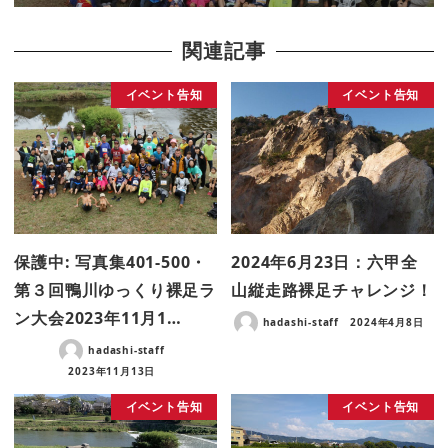
関連記事
イベント告知
イベント告知
保護中: 写真集401-500・
2024年6月23日：六甲全
第３回鴨川ゆっくり裸足ラ
山縦走路裸足チャレンジ！
ン大会2023年11月1…
hadashi-staff
2024年4月8日
hadashi-staff
2023年11月13日
イベント告知
イベント告知